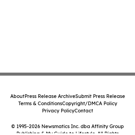
About
Press Release Archive
Submit Press Release
Terms & Conditions
Copyright/DMCA Policy
Privacy Policy
Contact
© 1995-2026 Newsmatics Inc. dba Affinity Group
Publishing & My Guide to Lifestyle. All Rights